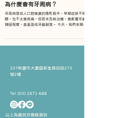
為什麼會有牙周病？
牙周病是成人口腔健康的隱形殺手，早期症狀不明
顯，也不太會疼痛，但若未及時治療，會影響牙齒
穩固程度，甚至造成牙齒脫落。 今天，我們來聊聊
牙周病的成因，並教大家如何進行簡單的自我檢
測，早日掌握牙齒健康狀況！ 牙周病的成因是什
麼？ ➊ 牙菌斑堆積、不良的口腔衛生習慣...
337桃園市大園區
新生路四段273
號2樓
Tel:
(03) 2871-688
以上為寶貝牙聯絡資訊