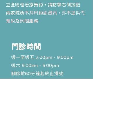
立全物理治療預約，請點擊右側按鈕
​兩家院所
不共用約診資訊，亦不提供代
預約及詢問服務
​門診時間
週一至週五 2:00pm - 9:00pm
週六 9:00am - 5:00pm
關診前60分鐘起終止掛號​
門診時間表
線上預約
立全物理治療預約請點擊以下按鈕
立全物理治療預約表單
*立全與寶貝牙各自為獨立院所，
並
不共用約
診資訊及代約診服務
。
如需確認約診，請洽相對應之院所。