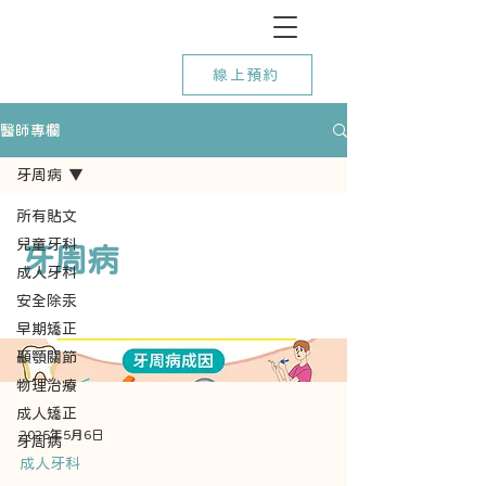
線上預約
醫師專欄
牙周病
所有貼文
兒童牙科
牙周病
成人牙科
安全除汞
早期矯正
顳顎關節
物理治療
成人矯正
2025年5月6日
牙周病
成人牙科