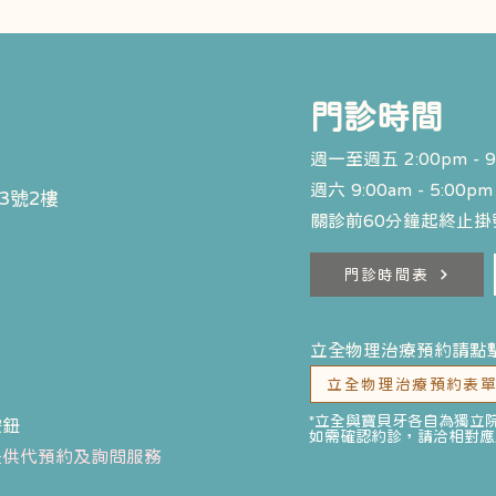
​門診時間
週一至週五 2:00pm - 9
週六 9:00am - 5:00pm
3號2樓
關診前60分鐘起終止掛號
門診時間表
立全物理治療預約請點
立全物理治療預約表
*立全與寶貝牙各自為獨立
按鈕
如需確認約診，請洽相對應
提供代預約及詢問服務