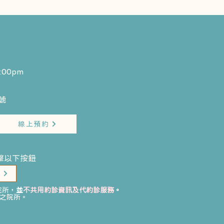
:00pm
​
線上預約
擊以下按鈕
單
院所，
並
不共用約診資訊及代約診服務
。
之院所。