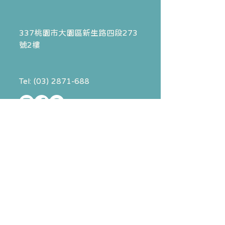
337桃園市大園區
新生路四段273
號2樓
Tel:
(03) 2871-688
以上為寶貝牙聯絡資訊
立全物理治療預約，請點擊右側按鈕
​兩家院所
不共用約診資訊，亦不提供代
預約及詢問服務
​門診時間