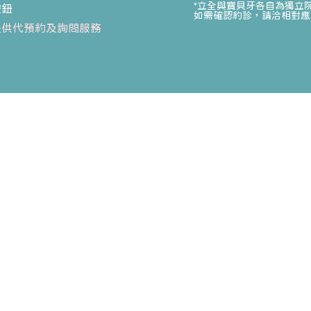
*立全與寶貝牙各自為獨立
按鈕
如需確認約診，請洽相對應
提供代預約及詢問服務