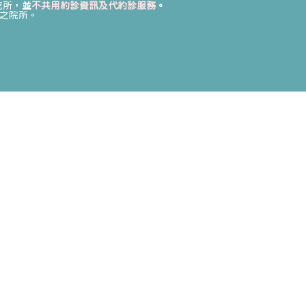
院所，
並
不共用約診資訊及代約診服務
。
之院所。