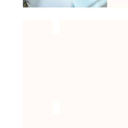
人工植牙
3D齒雕及全瓷牙冠