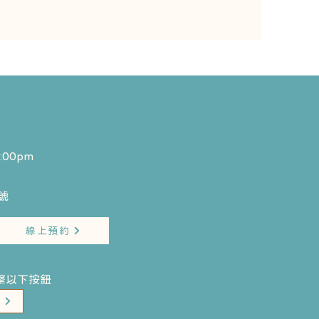
:00pm
​
線上預約
擊以下按鈕
單