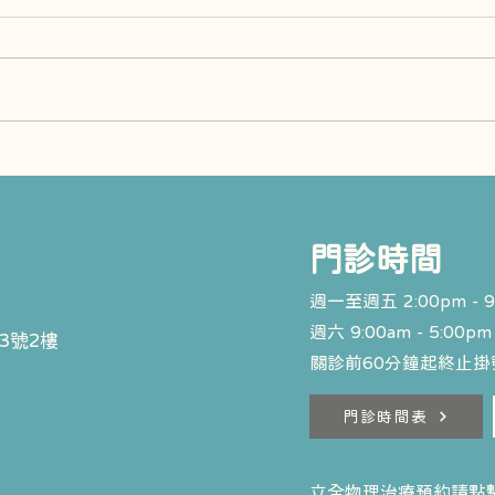
矯正過程中常見的三個問題
乳牙
​門診時間
週一至週五 2:00pm - 9
週六 9:00am - 5:00pm
3號2樓
關診前60分鐘起終止掛號
門診時間表
立全物理治療預約請點