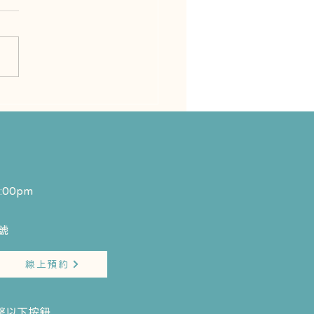
為什麼需要根管治療？
:00pm
​
線上預約
擊以下按鈕