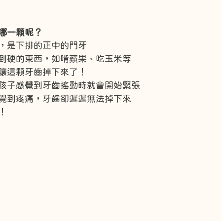
哪一顆呢？
，是下排的正中的門牙
到硬的東西，如啃蘋果、吃玉米等
讓這顆牙齒掉下來了！
孩子感覺到牙齒搖動時就會開始緊張
覺到疼痛，牙齒卻遲遲無法掉下來
！