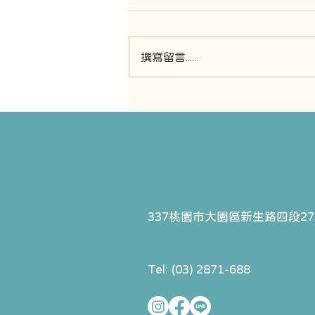
撰寫留言......
過年牙醫沒開怎麼辦？牙痛、
矯正器掉落的 3 大急救指南 &
2026 休診公告
337桃園市大園區
新生路四段27
Tel: (03) 2871-688