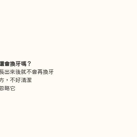
還會換牙嗎？
長出來後就不會再換牙
方，不好清潔
忽略它