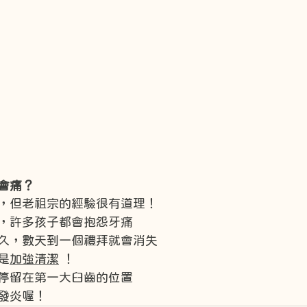
會痛？
，但老祖宗的經驗很有道理！
，許多孩子都會抱怨牙痛
久，數天到一個禮拜就會消失
是
加強清潔
 ！
停留在第一大臼齒的位置
發炎喔！