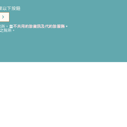
擊以下按鈕
單
院所，
並
不共用約診資訊及代約診服務
。
之院所。