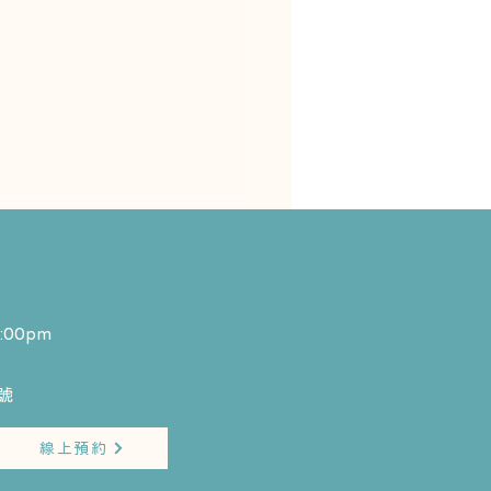
:00pm
​
為什麼需要根管治療？
線上預約