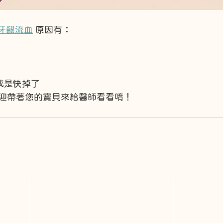
牙齦流血
 原因有：
或是快掉了
迎帶著您的寶貝來給醫師看看唷！