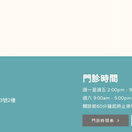
​門診時間
週一至週五 2:00pm - 9
週六 9:00am - 5:00pm
3號2樓
關診前60分鐘起終止掛號
矯正過程中常見的三個問題
乳牙
門診時間表