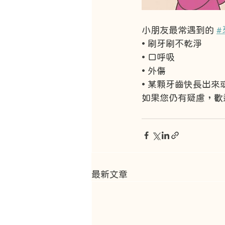
小朋友最常遇到的 
#
• 刷牙刷不乾淨
• 口呼吸
• 外傷
• 某顆牙齒快長出來
如果您仍有疑慮，歡
最新文章