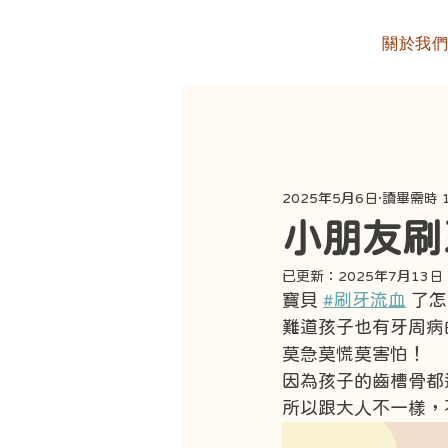
關於我
2025年5月6日
讀畢需時 
小朋友刷
已更新：
2025年7月13日
寶貝 
#刷牙流血
 了
難道孩子也有牙周病
莫急莫慌莫害怕！
因為孩子的齒槽骨都
所以跟大人不一樣，