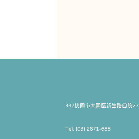
337桃園市大園區
新生路四段27
過年牙醫沒開怎麼辦？牙痛、
矯正器掉落的 3 大急救指南 &
2026 休診公告
Tel: (03) 2871-688