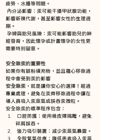
疲勞、水腫等問題。
 內分泌影響：汞可能干擾甲狀腺功能，
影響新陳代謝，甚至影響女性的生理週
期。
 孕婦與胎兒風險：汞可能影響胎兒的神
經發育，因此懷孕或計畫懷孕的女性更
需要特別留意。
安全除汞的重要性
如果你有銀粉填充物，並且擔心移除過
程中會受到汞的影響
安全除汞
，就是讓你安心的選擇！經過
專業處理，避免在汞齊移除過程中讓在
場人員吸入汞蒸氣或誤吞汞微粒。
安全除汞的標準程序包含：
 口腔防護：使用橡皮障隔離，避免
碎屑誤吞。
 強力吸引裝置：減少汞蒸氣暴露。
 全程氧氣供應：降低患者吸入汞蒸