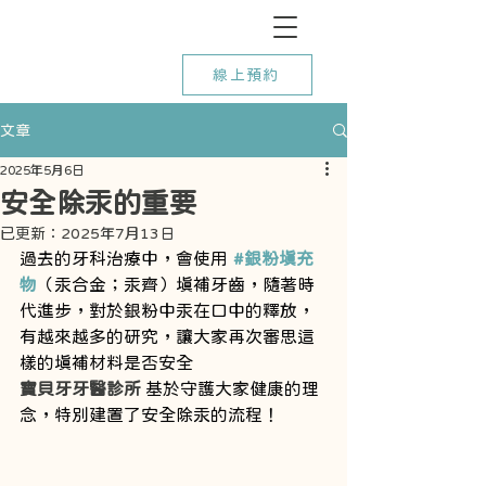
線上預約
文章
2025年5月6日
安全除汞的重要
已更新：
2025年7月13日
過去的牙科治療中，會使用 
#銀粉填充
物
（汞合金；汞齊）填補牙齒，隨著時
代進步，對於銀粉中汞在口中的釋放，
有越來越多的研究，讓大家再次審思這
樣的填補材料是否安全
寶貝牙牙醫診所
 基於守護大家健康的理
念，特別建置了安全除汞的流程！